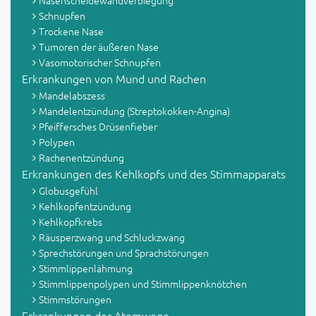
Nasenscheidewandverbiegung
Schnupfen
Trockene Nase
Tumoren der äußeren Nase
Vasomotorischer Schnupfen
Erkrankungen von Mund und Rachen
Mandelabszess
Mandelentzündung (Streptokokken-Angina)
Pfeiffersches Drüsenfieber
Polypen
Rachenentzündung
Erkrankungen des Kehlkopfs und des Stimmapparats
Globusgefühl
Kehlkopfentzündung
Kehlkopfkrebs
Räusperzwang und Schluckzwang
Sprechstörungen und Sprachstörungen
Stimmlippenlähmung
Stimmlippenpolypen und Stimmlippenknötchen
Stimmstörungen
Erkrankungen der Atemwege