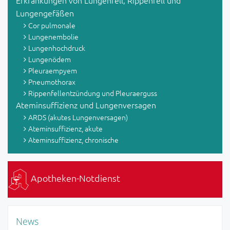
Erkrankungen von Lungenfell, Rippenfell und
Lungengefäßen
Cor pulmonale
Lungenembolie
Lungenhochdruck
Lungenödem
Pleuraempyem
Pneumothorax
Rippenfellentzündung und Pleuraerguss
Ateminsuffizienz und Lungenversagen
ARDS (akutes Lungenversagen)
Ateminsuffizienz, akute
Ateminsuffizienz, chronische
Apotheken-Notdienst
News